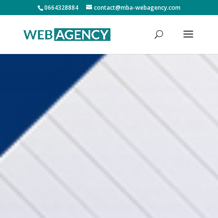
0664328884
contact@mba-webagency.com